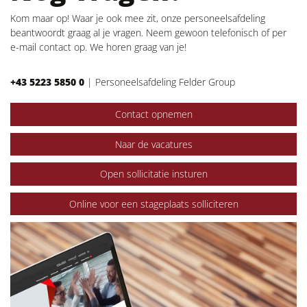
Kom maar op! Waar je ook mee zit, onze personeelsafdeling
beantwoordt graag al je vragen. Neem gewoon telefonisch of per
e-mail contact op. We horen graag van je!
+43 5223 5850 0
|
Personeelsafdeling Felder Group
Contact opnemen
Naar de vacatures
Open sollicitatie insturen
Online voor een stageplaats solliciteren