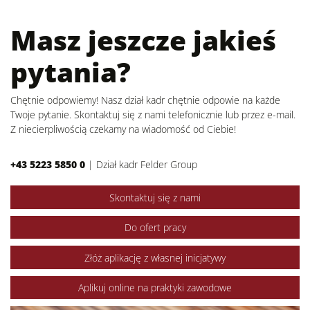
Masz jeszcze jakieś
pytania?
Chętnie odpowiemy! Nasz dział kadr chętnie odpowie na każde
Twoje pytanie. Skontaktuj się z nami telefonicznie lub przez e-mail.
Z niecierpliwością czekamy na wiadomość od Ciebie!
+43 5223 5850 0
|
Dział kadr Felder Group
Skontaktuj się z nami
Do ofert pracy
Złóż aplikację z własnej inicjatywy
Aplikuj online na praktyki zawodowe