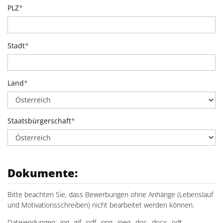
PLZ
*
Stadt
*
Land
*
Staatsbürgerschaft
*
Dokumente:
Bitte beachten Sie, dass Bewerbungen ohne Anhänge (Lebenslauf
und Motivationsschreiben) nicht bearbeitet werden können.
Dateiendungen: .jpg, .gif, .pdf, .png, .jpeg, .doc, .docx, .odt